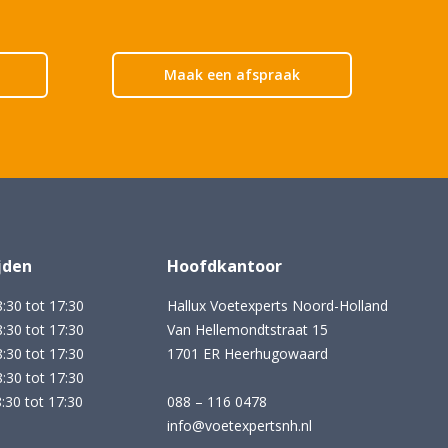
Maak een afspraak
jden
Hoofdkantoor
0 tot 17:30
Hallux Voetexperts Noord-Holland
0 tot 17:30
Van Hellemondtstraat 15
30 tot 17:30
1701 ER Heerhugowaard
30 tot 17:30
0 tot 17:30
088 – 116 0478
info@voetexpertsnh.nl