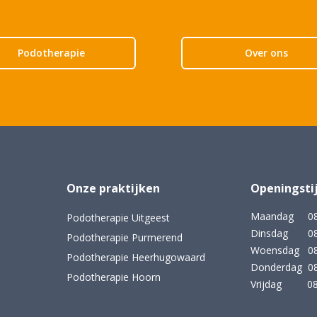
Podotherapie
Over ons
Onze praktijken
Openingsti
Maandag 08:3
Podotherapie Uitgeest
Dinsdag 08:3
Podotherapie Purmerend
Woensdag 08:
Podotherapie Heerhugowaard
Donderdag 08:
Podotherapie Hoorn
Vrijdag 08:3