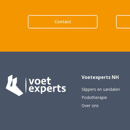
Contact
Voetexperts NH
Slippers en sandalen
Podotherapie
Over ons