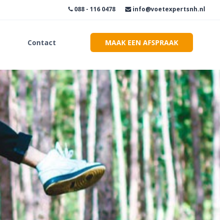
088 - 116 0478
info@voetexpertsnh.nl
Contact
MAAK EEN AFSPRAAK